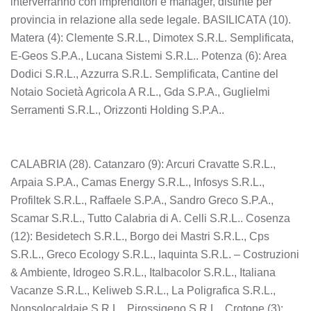
interverranno con imprenditori e manager, distinte per
provincia in relazione alla sede legale. BASILICATA (10).
Matera (4): Clemente S.R.L., Dimotex S.R.L. Semplificata,
E-Geos S.P.A., Lucana Sistemi S.R.L.. Potenza (6): Area
Dodici S.R.L., Azzurra S.R.L. Semplificata, Cantine del
Notaio Società Agricola A R.L., Gda S.P.A., Guglielmi
Serramenti S.R.L., Orizzonti Holding S.P.A..
CALABRIA (28). Catanzaro (9): Arcuri Cravatte S.R.L.,
Arpaia S.P.A., Camas Energy S.R.L., Infosys S.R.L.,
Profiltek S.R.L., Raffaele S.P.A., Sandro Greco S.P.A.,
Scamar S.R.L., Tutto Calabria di A. Celli S.R.L.. Cosenza
(12): Besidetech S.R.L., Borgo dei Mastri S.R.L., Cps
S.R.L., Greco Ecology S.R.L., Iaquinta S.R.L. – Costruzioni
& Ambiente, Idrogeo S.R.L., Italbacolor S.R.L., Italiana
Vacanze S.R.L., Keliweb S.R.L., La Poligrafica S.R.L.,
Nonsolocaldaie S.R.L., Pirossigeno S.R.L.. Crotone (3):