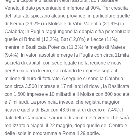
regioni capofila d’Italia in valori assoluti, Lombardia e
Veneto, il dato percentuale è inferiore al 90%. Per crescita
del fatturato spiccano alcune province, in particolare quelle
di Isernia (33,2%) in Molise e di Vibo Valentia (31,9%) in
Calabria; in Puglia raggiungono la doppia cifra percentuale
quelle di Brindisi (13,2%), Bat (12,8%) e Lecce (11%),
mentre in Basilicata Potenza (11,3%) fa meglio di Matera
(9,4%). In valori assoluti emerge la Puglia con circa 11mila
società di capitali con sede legale nella regione e ricavi
per 85 miliardi di euro, calcolando le imprese sopra il
milione di euro di fatturato. A seguire ci sono la Calabria
con circa 3.500 imprese e 17 miliardi di ricavi, la Basilicata
con 1.500 imprese e 10 miliardi e il Molise con 800 società
e 7 miliardi. La provincia, invece, che registra maggiori
ricavi è quella di Bari con 43,6 miliardi di euro (+7,4%). I
dati della Campania saranno diramati nell’evento che sarà
realizzato a Napoli il 22 maggio, dopo quello del Centro e
delle Isole in programma a Roma il 29 aprile.