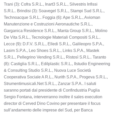
Trani (3): Cofra S.R.L., Inart3 S.R.L., Silvestris Infissi
S.R.L.. Brindisi (3): Soavegel S.R.L., Stampi Sud S.R.L.,
Technoacque S.R.L.. Foggia (6): Ape S.R.L., Avioman
Manutenzione e Costruzioni Aeronautiche S.R.L.,
Garganica Residence S.R.L., Manta Group S.R.L., Molino
De Vita S.R.L., Tecnologie Materiali Compositi S.R.L..
Lecce (9): D.F.V. S.R.L., Elledi S.R.L., Galileopro S.P.A.,
Lasim S.P.A., Leo Shoes S.R.L., Links S.P.A., Mastek
S.R.L., Pellegrino Vending S.R.L., Ristosì S.R.L.. Taranto
(8): Castiglia S.R.L., Edilplastic S.R.L., Ilstudio Engineering
& Consulting Studio S.R.L., Nuova Luce Società
Cooperativa Sociale A R.L., Nurith S.P.A., Progeva S.R.L.,
Strumentimusicali.Net S.R.L., Zanzar S.P.A.. I saluti
saranno portati dal presidente di Confindustria Puglia
Sergio Fontana, interverranno inoltre il sales execution
director di Cerved Dino Covino per presentare il focus
sull’andamento delle imprese del Sud, per Banca