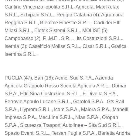
Cantine Vincenzo Ippolito S.R.L. Agricola, Max Relax
S.R.L., Schipani S.R.L.. Reggio Calabria (4): Agrumaria
Reggina S.R.L., Biemme Finestre S.R.L., Cadi dei F.lli
Milasi S.R.L., Eletek Sistemi S.R.L.. MOLISE (5).
Campobasso (2): F.I.M.El. S.R.L., Its Costruzioni S.R.L..
Isernia (3): Caseificio Molise S.R.L., Cisar S.R.L., Grafica
Isernina S.R.L..
PUGLIA (47). Bari (18): Acmei Sud S.P.A., Azienda
Agricola Grappolo Rosso Società Agricola A R.L., Domar
S.P.A., Edil Sina Costruzioni S.R.L., F. Divella S.P.A.,
Ferrovie Appulo Lucane S.R.L., Garofoli S.P.A., Gts Rail
S.P.A., Hyprom S.R.L., Icam S.P.A., Maiora S.P.A., Manelli
Impresa S.P.A., Mec.Line S.R.L., Nias S.P.A., Oropan
S.P.A., Sicurezza Trasporti Autolinee – Sita Sud S.R.L.,
Spazio Eventi S.R.L., Tersan Puglia S.P.A.. Barletta Andria