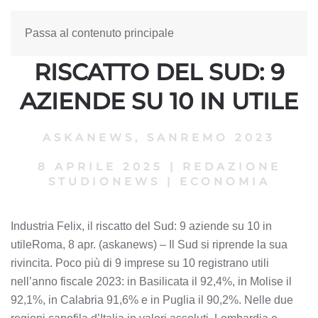
Passa al contenuto principale
INDUSTRIA FELIX, IL
RISCATTO DEL SUD: 9
AZIENDE SU 10 IN UTILE
ASKANEWS
,
SANREMO 2023
8 APRILE 2025
|
REDAZIONE
STUDIONEWS
|
ECONOMIA
Industria Felix, il riscatto del Sud: 9 aziende su 10 in
utileRoma, 8 apr. (askanews) – Il Sud si riprende la sua
rivincita. Poco più di 9 imprese su 10 registrano utili
nell’anno fiscale 2023: in Basilicata il 92,4%, in Molise il
92,1%, in Calabria 91,6% e in Puglia il 90,2%. Nelle due