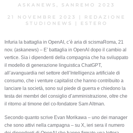
ASKANEWS
,
SANREMO 2023
21 NOVEMBRE 2023
|
REDAZIONE
STUDIONEWS
|
ESTERO
Infuria la battaglia in OpenAI, c’è aria di scismaRoma, 21
nov. (askanews) – E’ battaglia in OpenAI dopo il cambio al
vertice. Sia i dipendenti della compagnia che ha sviluppato
il modello di generazione linguistica ChatGPT,
all’avanguardia nel settore dell’Intelligenza artificiale di
consumo, che i venture capitalist che hanno contribuito a
lanciare la società, sono sul piede di guerra e chiedono la
testa dei membri del consiglio d’amministrazione, oltre che
il ritorno al timone del co-fondatore Sam Altman.
Secondo quanto scrive Evan Morikawa – uno dei manager
che sono attivi nella campagna – su X, ieri sera il numero
dei dipendenti di OpenAI che hanno firmato una lettera