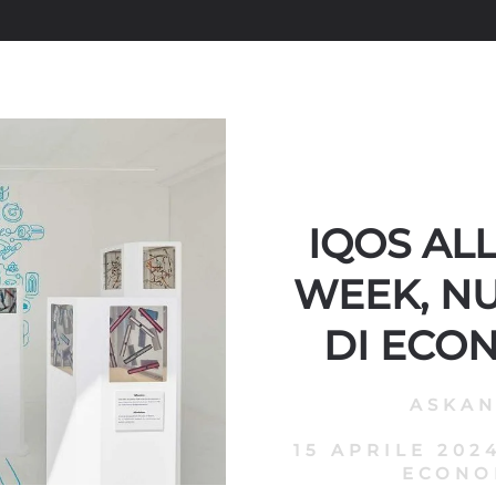
IQOS AL
WEEK, N
DI ECO
ASKA
15 APRILE 202
ECONO