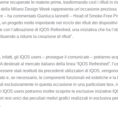
ne recuperate le materie prime, trasformando così i rifiuti in risor
o della Milano Design Week rappresenta un’occasione preziosa p
 – ha commentato Gianluca Iannelli – Head of Smoke-Free Produ
un progetto molto importante nel riciclo dei rifiuti dei dispositiv
ce con l’attivazione di IQOS Refreshed, una iniziativa che ha l’o
buendo a ridurre la creazione di rifiuti”.
nfatti, gli IQOS users – prosegue il comunicato – potranno acq
 destinati al mercato italiano della linea “IQOS Refreshed”, l’
essere stati restituiti da precedenti utilizzatori di IQOS, vengono i
nato e, se necessario, le componenti funzionali ed estetiche e la 
uti esclusivamente in questa occasione in una particolare box, 
li IQOS users potranno inoltre scoprire le esclusive iniziative 
i resi unici dai peculiari motivi grafici realizzati in esclusiva p
.