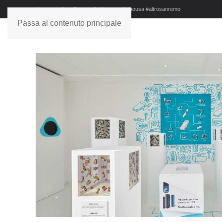
#sanremo #studionews #askanews #ciaousa #altrosanremo
Passa al contenuto principale