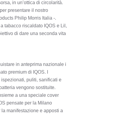
sa, in un’ottica di circolarità.
er presentare il nostro
cts Philip Morris Italia -.
i a tabacco riscaldato IQOS e Lil,
biettivo di dare una seconda vita
uistare in anteprima nazionale i
usato premium di IQOS. I
spezionati, puliti, sanificati e
batteria vengono sostituite.
insieme a una speciale cover
IQOS pensate per la Milano
er la manifestazione e apposti a