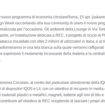
 nuovo programma di economia circolareRoma, 15 apr. (askane
ign Week raccontando alla sua community di users il nuovo pro
alizzata per l’occasione. Gli ambienti della Lounge in Via Tort
aprile, un’installazione dedicata a REC, il progetto di riciclo di P
bacco riscaldato con oltre 2 milioni di utilizzatori in Italia, e al 
trasformeranno in una tela bianca sulla quale verranno raffigurati
 che esprimono il mutamento incessante della materia e la centr
.
onomia Circolare, al centro del particolare allestimento della I
ti di dispositivi IQOS e Lil, con un obiettivo di recupero in media
materiali plastici e metallici, magneti, batterie agli ioni di litio 
ontribuire all’obiettivo di REC scegliendo di lasciare i propri di