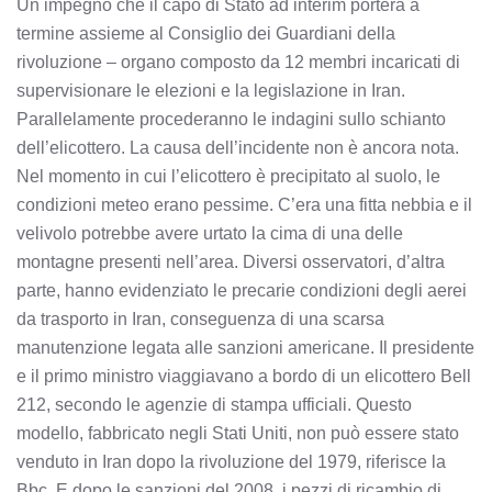
Un impegno che il capo di Stato ad interim porterà a
termine assieme al Consiglio dei Guardiani della
rivoluzione – organo composto da 12 membri incaricati di
supervisionare le elezioni e la legislazione in Iran.
Parallelamente procederanno le indagini sullo schianto
dell’elicottero. La causa dell’incidente non è ancora nota.
Nel momento in cui l’elicottero è precipitato al suolo, le
condizioni meteo erano pessime. C’era una fitta nebbia e il
velivolo potrebbe avere urtato la cima di una delle
montagne presenti nell’area. Diversi osservatori, d’altra
parte, hanno evidenziato le precarie condizioni degli aerei
da trasporto in Iran, conseguenza di una scarsa
manutenzione legata alle sanzioni americane. Il presidente
e il primo ministro viaggiavano a bordo di un elicottero Bell
212, secondo le agenzie di stampa ufficiali. Questo
modello, fabbricato negli Stati Uniti, non può essere stato
venduto in Iran dopo la rivoluzione del 1979, riferisce la
Bbc. E dopo le sanzioni del 2008, i pezzi di ricambio di