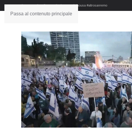
#sanremo #studionews #askanews #ciaousa #altrosanremo
Passa al contenuto principale