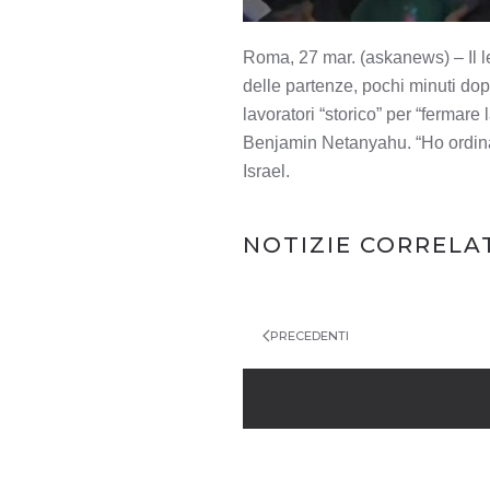
Roma, 27 mar. (askanews) – Il l
delle partenze, pochi minuti dop
lavoratori “storico” per “fermare 
Benjamin Netanyahu. “Ho ordinat
Israel.
NAVIGAZIO
NOTIZIE CORRELA
ARTICOLI
PRECEDENTI