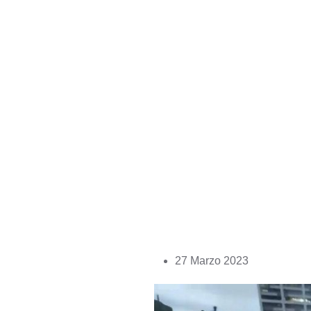
Skip
27 Marzo 2023
to
content