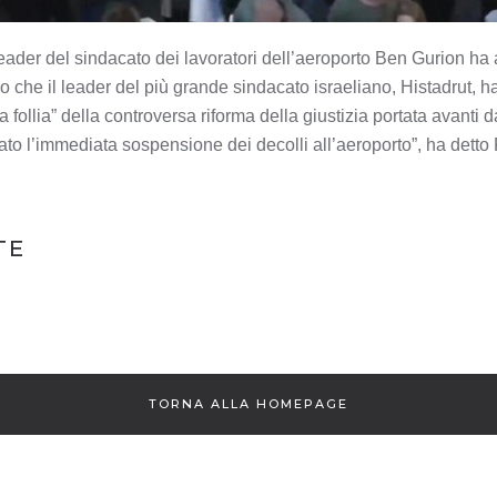
eader del sindacato dei lavoratori dell’aeroporto Ben Gurion h
o che il leader del più grande sindacato israeliano, Histadrut, 
la follia” della controversa riforma della giustizia portata avanti
o l’immediata sospensione dei decolli all’aeroporto”, ha detto P
NE
TE
TORNA ALLA HOMEPAGE