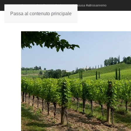
#sanremo #studionews #askanews #ciaousa #altrosanremo
Passa al contenuto principale