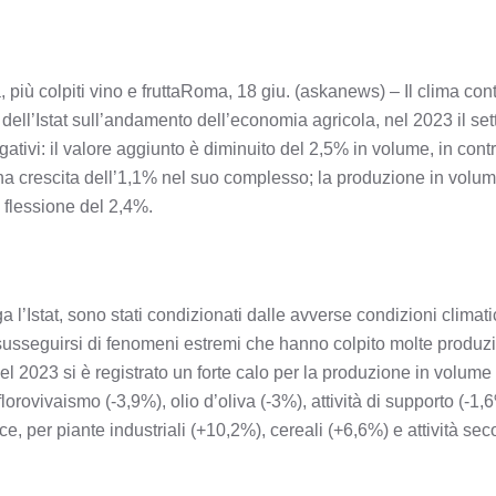
a, più colpiti vino e fruttaRoma, 18 giu. (askanews) – Il clima con
 dell’Istat sull’andamento dell’economia agricola, nel 2023 il setto
egativi: il valore aggiunto è diminuito del 2,5% in volume, in co
a crescita dell’1,1% nel suo complesso; la produzione in volume 
 flessione del 2,4%.
a l’Istat, sono stati condizionati dalle avverse condizioni clima
l susseguirsi di fenomeni estremi che hanno colpito molte produzi
nel 2023 si è registrato un forte calo per la produzione in volume 
lorovivaismo (-3,9%), olio d’oliva (-3%), attività di supporto (-
e, per piante industriali (+10,2%), cereali (+6,6%) e attività se