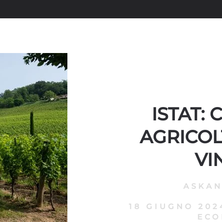
ISTAT:
AGRICOL
VI
ASKA
18 GIUGNO 202
ECO