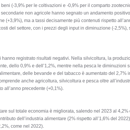
 beni (-3,9% per le coltivazioni e -0,9% per il comparto zootecnico)
ità secondarie non agricole hanno segnato un andamento positivo
one (+3,9%), ma a tassi decisamente più contenuti rispetto all’ann
osti del settore, con i prezzi degli input in diminuzione (-2,5%), s
 hanno registrato risultati negativi. Nella silvicoltura, la produz
ente, dello 0,9% e dell’1,2%, mentre nella pesca le diminuzioni 
a alimentare, delle bevande e del tabacco è aumentato del 2,7% 
prende anche agricoltura, silvicoltura e pesca oltre all’industr
tto all’anno precedente (+0,1%).
tare sul totale economia è migliorata, salendo nel 2023 al 4,2%
ntributo dell’industria alimentare (2% rispetto all’1,6% del 202
(2,2%, come nel 2022).