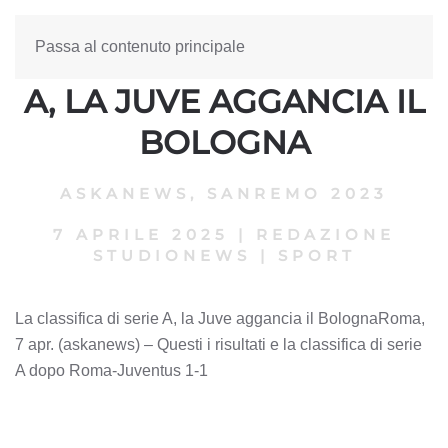
Passa al contenuto principale
LA CLASSIFICA DI SERIE
A, LA JUVE AGGANCIA IL
BOLOGNA
ASKANEWS
,
SANREMO 2023
7 APRILE 2025
|
REDAZIONE
STUDIONEWS
|
SPORT
La classifica di serie A, la Juve aggancia il BolognaRoma,
7 apr. (askanews) – Questi i risultati e la classifica di serie
A dopo Roma-Juventus 1-1