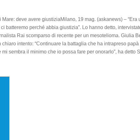
Di Mare: deve avere giustiziaMilano, 19 mag. (askanews) – “Era un
i batteremo perché abbia giustizia”. Lo hanno detto, intervista
iornalista Rai scomparso di recente per un mesotelioma. Giulia Berd
chiaro intento: “Continuare la battaglia che ha intrapreso papà 
mi sembra il minimo che io possa fare per onorarlo”, ha detto St