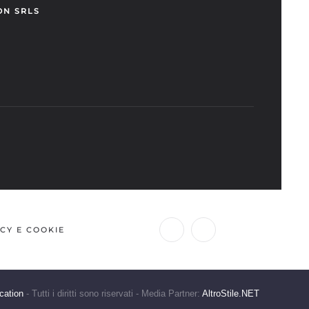
ON SRLS
CY E COOKIE
cation
- Tutti i diritti sono riservati - Media Partner:
AltroStile.NET