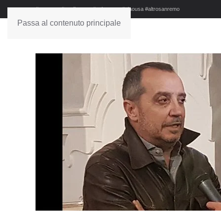
#sanremo #studionews #askanews #ciaousa #altrosanremo
Passa al contenuto principale