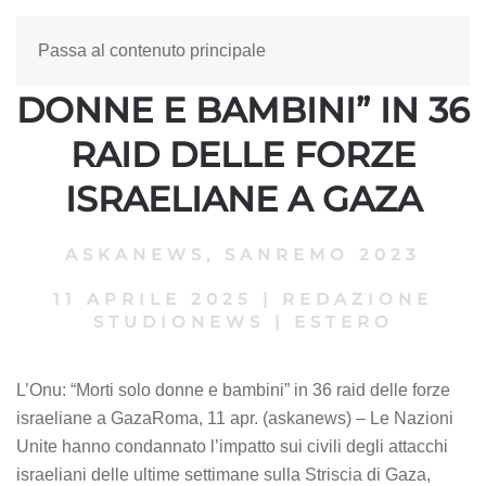
Passa al contenuto principale
L’ONU: “MORTI SOLO
DONNE E BAMBINI” IN 36
RAID DELLE FORZE
ISRAELIANE A GAZA
ASKANEWS
,
SANREMO 2023
11 APRILE 2025
|
REDAZIONE
STUDIONEWS
|
ESTERO
L’Onu: “Morti solo donne e bambini” in 36 raid delle forze
israeliane a GazaRoma, 11 apr. (askanews) – Le Nazioni
Unite hanno condannato l’impatto sui civili degli attacchi
israeliani delle ultime settimane sulla Striscia di Gaza,