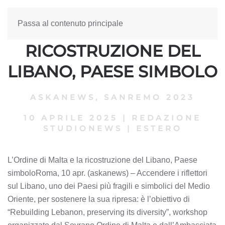
Passa al contenuto principale
L’ORDINE DI MALTA E LA
RICOSTRUZIONE DEL
LIBANO, PAESE SIMBOLO
ASKANEWS
,
SANREMO 2023
10 APRILE 2025
|
REDAZIONE
STUDIONEWS
|
ESTERO
L’Ordine di Malta e la ricostruzione del Libano, Paese
simboloRoma, 10 apr. (askanews) – Accendere i riflettori
sul Libano, uno dei Paesi più fragili e simbolici del Medio
Oriente, per sostenere la sua ripresa: è l’obiettivo di
“Rebuilding Lebanon, preserving its diversity”, workshop