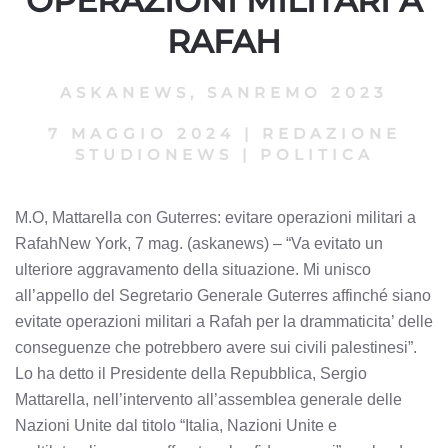
OPERAZIONI MILITARI A
RAFAH
ASKANEWS
,
SANREMO 2023
7 MAGGIO 2024
|
REDAZIONE
STUDIONEWS
|
POLITICA
M.O, Mattarella con Guterres: evitare operazioni militari a
RafahNew York, 7 mag. (askanews) – “Va evitato un
ulteriore aggravamento della situazione. Mi unisco
all’appello del Segretario Generale Guterres affinché siano
evitate operazioni militari a Rafah per la drammaticita’ delle
conseguenze che potrebbero avere sui civili palestinesi”.
Lo ha detto il Presidente della Repubblica, Sergio
Mattarella, nell’intervento all’assemblea generale delle
Nazioni Unite dal titolo “Italia, Nazioni Unite e