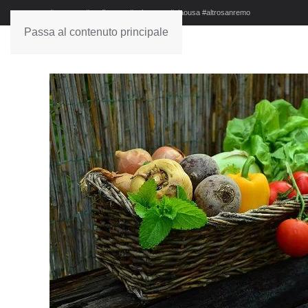
#sanremo #studionews #askanews #ciaousa #altrosanremo
Passa al contenuto principale