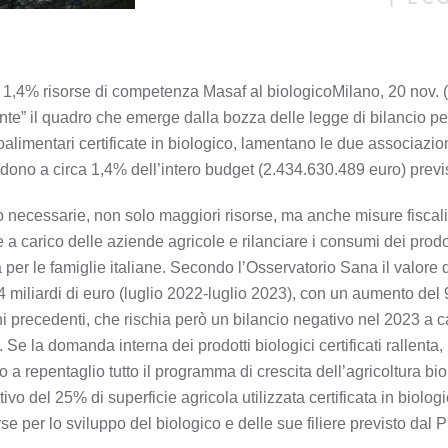
1,4% risorse di competenza Masaf al biologicoMilano, 20 nov.
nte” il quadro che emerge dalla bozza delle legge di bilancio pe
groalimentari certificate in biologico, lamentano le due associazi
ndono a circa 1,4% dell’intero budget (2.434.630.489 euro) previ
essarie, non solo maggiori risorse, ma anche misure fiscali in 
 a carico delle aziende agricole e rilanciare i consumi dei prodotti
per le famiglie italiane. Secondo l’Osservatorio Sana il valore 
74 miliardi di euro (luglio 2022-luglio 2023), con un aumento del
ni precedenti, che rischia però un bilancio negativo nel 2023 a ca
. Se la domanda interna dei prodotti biologici certificati rallenta,
 a repentaglio tutto il programma di crescita dell’agricoltura bi
tivo del 25% di superficie agricola utilizzata certificata in biolo
e per lo sviluppo del biologico e delle sue filiere previsto dal 