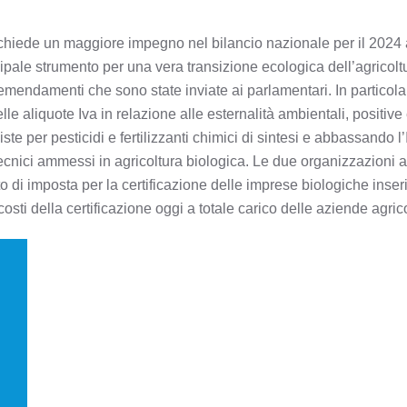
richiede un maggiore impegno nel bilancio nazionale per il 2024
incipale strumento per una vera transizione ecologica dell’agri
mendamenti che sono state inviate ai parlamentari. In particola
 aliquote Iva in relazione alle esternalità ambientali, positive 
e per pesticidi e fertilizzanti chimici di sintesi e abbassando l’Iv
ecnici ammessi in agricoltura biologica. Le due organizzazioni au
o di imposta per la certificazione delle imprese biologiche inser
i costi della certificazione oggi a totale carico delle aziende agric