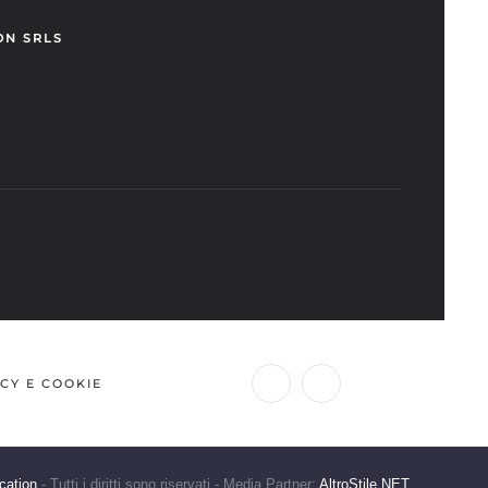
ON SRLS
CY E COOKIE
cation
- Tutti i diritti sono riservati - Media Partner:
AltroStile.NET