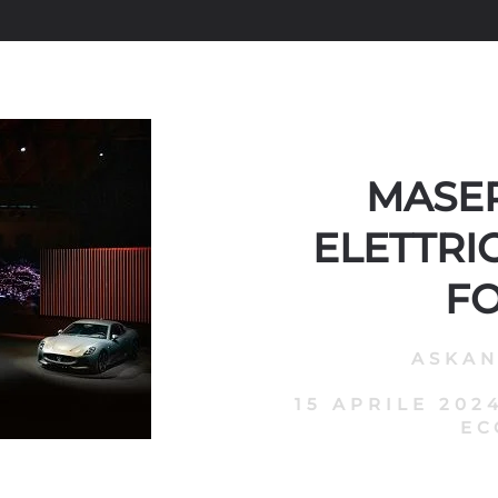
MASER
ELETTRI
F
ASKA
15 APRILE 202
EC