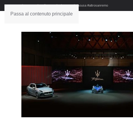
#sanremo #studionews #askanews #ciaousa #altrosanremo
Passa al contenuto principale