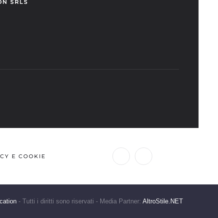
ON SRLS
CY E COOKIE
cation
- Tutti i diritti sono riservati - Media Partner:
AltroStile.NET