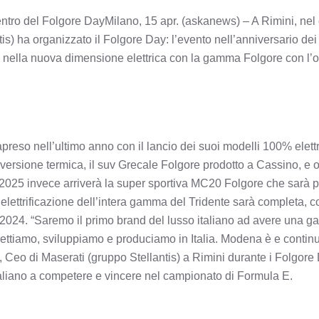
 centro del Folgore DayMilano, 15 apr. (askanews) – A Rimini, nel
is) ha organizzato il Folgore Day: l’evento nell’anniversario dei
ella nuova dimensione elettrica con la gamma Folgore con l’ob
preso nell’ultimo anno con il lancio dei suoi modelli 100% elet
a versione termica, il suv Grecale Folgore prodotto a Cassino, e
 2025 invece arriverà la super sportiva MC20 Folgore che sarà 
l’elettrificazione dell’intera gamma del Tridente sarà completa, 
2024. “Saremo il primo brand del lusso italiano ad avere una ga
ttiamo, sviluppiamo e produciamo in Italia. Modena è e continu
, Ceo di Maserati (gruppo Stellantis) a Rimini durante i Folgore
taliano a competere e vincere nel campionato di Formula E.