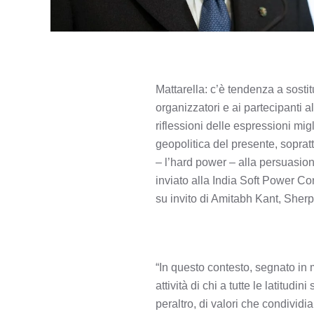
Mattarella: c’è tendenza a sosti
organizzatori e ai partecipanti 
riflessioni delle espressioni mig
geopolitica del presente, soprattu
– l’hard power – alla persuasion
inviato alla India Soft Power C
su invito di Amitabh Kant, Sher
“In questo contesto, segnato in m
attività di chi a tutte le latitud
peraltro, di valori che condivid