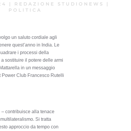
24
|
REDAZIONE STUDIONEWS
|
POLITICA
volgo un saluto cordiale agli
tenere quest’anno in India. Le
quadrare i processi della
a sostituire il potere delle armi
 Mattarella in un messaggio
ft Power Club Francesco Rutelli
e – contribuisce alla tenace
multilateralismo. Si tratta
questo approccio da tempo con