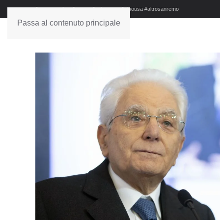
#sanremo #studionews #askanews #ciaousa #altrosanremo
Passa al contenuto principale