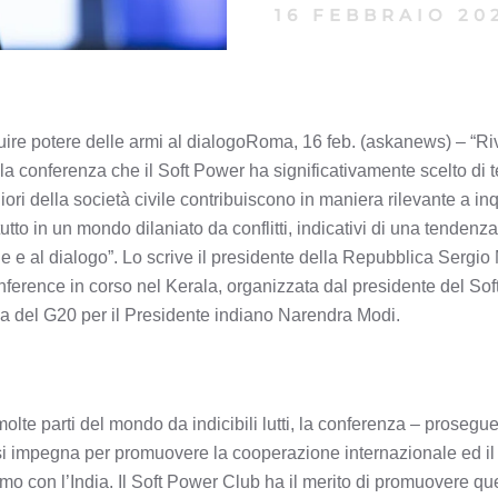
16 FEBBRAIO 20
tuire potere delle armi al dialogoRoma, 16 feb. (askanews) – “Ri
alla conferenza che il Soft Power ha significativamente scelto di 
liori della società civile contribuiscono in maniera rilevante a in
tto in un mondo dilaniato da conflitti, indicativi di una tendenza 
e e al dialogo”. Lo scrive il presidente della Repubblica Sergio
onference in corso nel Kerala, organizzata dal presidente del So
pa del G20 per il Presidente indiano Narendra Modi.
olte parti del mondo da indicibili lutti, la conferenza – prosegu
ini si impegna per promuovere la cooperazione internazionale ed il 
iamo con l’India. Il Soft Power Club ha il merito di promuovere 