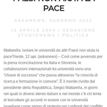
PACE
ASKANEWS
,
SANREMO 2023
12 APRILE 2024
|
REDAZIONE
STUDIONEWS
|
POLITICA
Mattarella: isolare le università da altri Paesi non aiuta la
paceTrieste, 12 apr. (askanews) – Così come avvenuto per
la piena riconciliazione tra Italia e Slovenia, le
collaborazioni internazionali tra università sono una
“chiave di successo” che passa attraverso “la crescita di
ricerca e formazione in comune”. È il monito rivolto dal
presidente della Repubblica, Sergio Mattarella, in giorni
nei quali in diversi atenei italiani e nel mondo c’è chi tenta
di boicottare gli accordi in essere con le università
israeliane come segno di protesta nei confronti del conflitto