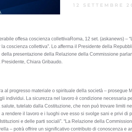
12 SETTEMBRE 2
llerabile offesa coscienza collettivaRoma, 12 set. (askanews) – “L
 la coscienza collettiva”. Lo afferma il Presidente della Repubbl
 della presentazione della Relazione della Commissione parlam
lla Presidente, Chiara Gribaudo.
ra al progresso materiale o spirituale della società – prosegue 
egli individui. La sicurezza nel lavoro è condizione necessaria per 
 salute, tutelato dalla Costituzione, che non può trovare limiti 
rendere il lavoro e i luoghi ove esso si svolge sani e privi di p
stituzioni e delle parti sociali”. “La Relazione della Commission
rella – potrà offrire un significativo contributo di conoscenza e a