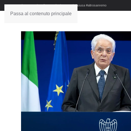
#sanremo #studionews #askanews #ciaousa #altrosanremo
Passa al contenuto principale