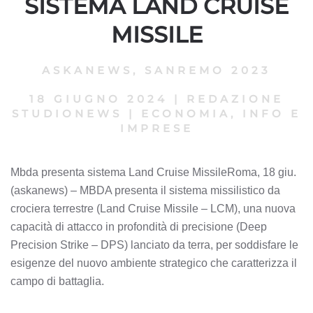
SISTEMA LAND CRUISE
MISSILE
ASKANEWS
,
SANREMO 2023
18 GIUGNO 2024
|
REDAZIONE
STUDIONEWS
|
ECONOMIA, INFO E
IMPRESE
Mbda presenta sistema Land Cruise MissileRoma, 18 giu.
(askanews) – MBDA presenta il sistema missilistico da
crociera terrestre (Land Cruise Missile – LCM), una nuova
capacità di attacco in profondità di precisione (Deep
Precision Strike – DPS) lanciato da terra, per soddisfare le
esigenze del nuovo ambiente strategico che caratterizza il
campo di battaglia.