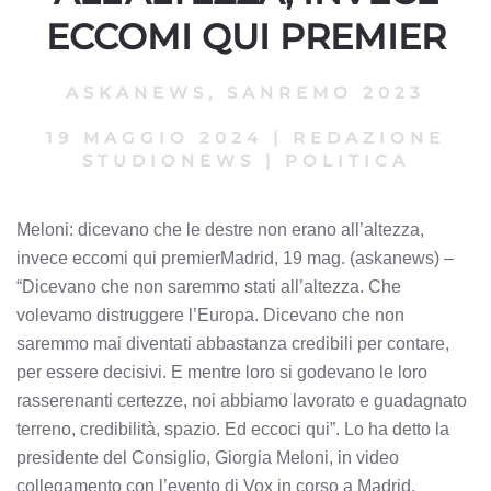
ECCOMI QUI PREMIER
ASKANEWS
,
SANREMO 2023
19 MAGGIO 2024
|
REDAZIONE
STUDIONEWS
|
POLITICA
Meloni: dicevano che le destre non erano all’altezza,
invece eccomi qui premierMadrid, 19 mag. (askanews) –
“Dicevano che non saremmo stati all’altezza. Che
volevamo distruggere l’Europa. Dicevano che non
saremmo mai diventati abbastanza credibili per contare,
per essere decisivi. E mentre loro si godevano le loro
rasserenanti certezze, noi abbiamo lavorato e guadagnato
terreno, credibilità, spazio. Ed eccoci qui”. Lo ha detto la
presidente del Consiglio, Giorgia Meloni, in video
collegamento con l’evento di Vox in corso a Madrid.