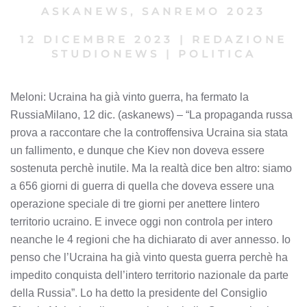
ASKANEWS
,
SANREMO 2023
12 DICEMBRE 2023
|
REDAZIONE
STUDIONEWS
|
POLITICA
Meloni: Ucraina ha già vinto guerra, ha fermato la
RussiaMilano, 12 dic. (askanews) – “La propaganda russa
prova a raccontare che la controffensiva Ucraina sia stata
un fallimento, e dunque che Kiev non doveva essere
sostenuta perchè inutile. Ma la realtà dice ben altro: siamo
a 656 giorni di guerra di quella che doveva essere una
operazione speciale di tre giorni per anettere lintero
territorio ucraino. E invece oggi non controla per intero
neanche le 4 regioni che ha dichiarato di aver annesso. Io
penso che l’Ucraina ha già vinto questa guerra perchè ha
impedito conquista dell’intero territorio nazionale da parte
della Russia”. Lo ha detto la presidente del Consiglio