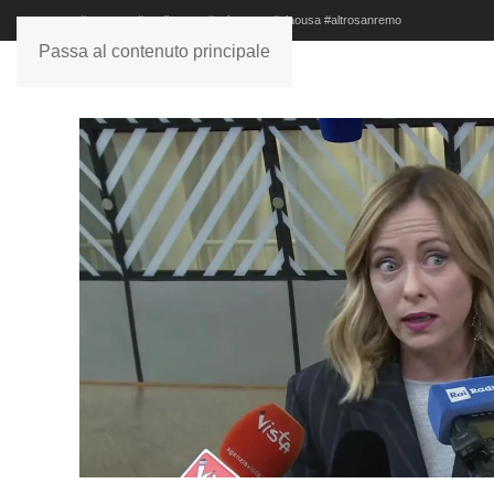
#sanremo #studionews #askanews #ciaousa #altrosanremo
Passa al contenuto principale