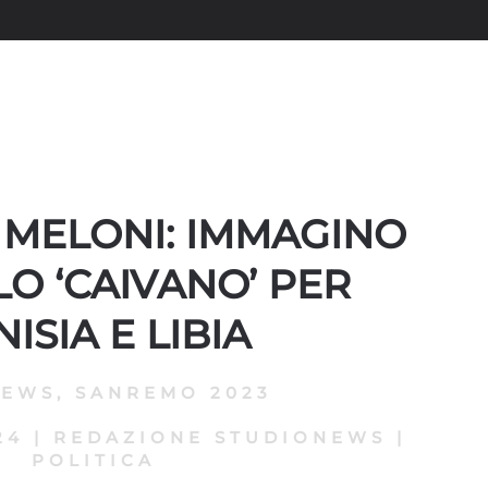
 MELONI: IMMAGINO
O ‘CAIVANO’ PER
ISIA E LIBIA
NEWS
,
SANREMO 2023
24
|
REDAZIONE STUDIONEWS
|
POLITICA