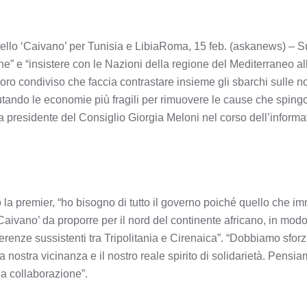
llo ‘Caivano’ per Tunisia e LibiaRoma, 15 feb. (askanews) – Su
ne” e “insistere con le Nazioni della regione del Mediterraneo al
oro condiviso che faccia contrastare insieme gli sbarchi sulle n
 aiutando le economie più fragili per rimuovere le cause che sping
presidente del Consiglio Giorgia Meloni nel corso dell’informati
o la premier, “ho bisogno di tutto il governo poiché quello che 
ivano’ da proporre per il nord del continente africano, in modo 
erenze sussistenti tra Tripolitania e Cirenaica”. “Dobbiamo sforz
 nostra vicinanza e il nostro reale spirito di solidarietà. Pensi
 la collaborazione”.