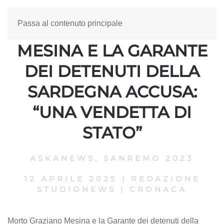
Passa al contenuto principale
MORTO GRAZIANO
MESINA E LA GARANTE
DEI DETENUTI DELLA
SARDEGNA ACCUSA:
“UNA VENDETTA DI
STATO”
ASKANEWS
,
SANREMO 2023
12 APRILE 2025
|
REDAZIONE
STUDIONEWS
|
CRONACA
Morto Graziano Mesina e la Garante dei detenuti della