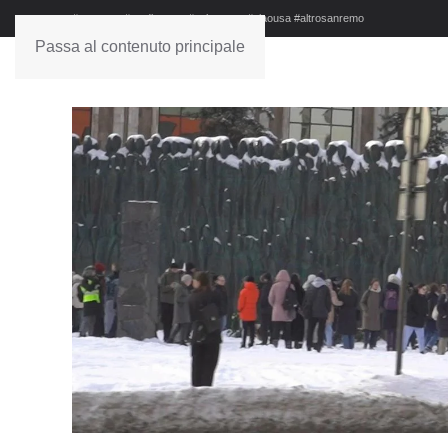
#sanremo #studionews #askanews #ciaousa #altrosanremo
Passa al contenuto principale