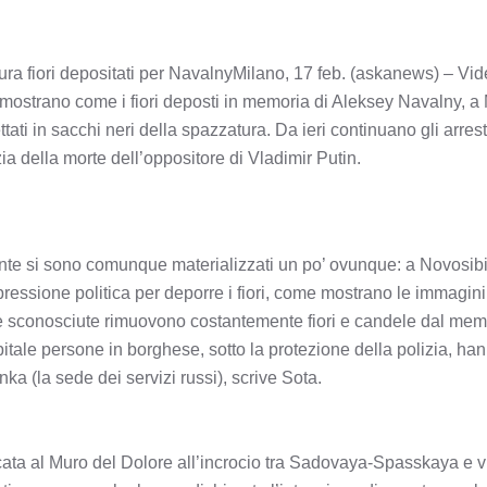
ura fiori depositati per NavalnyMilano, 17 feb. (askanews) – Vid
ostrano come i fiori deposti in memoria di Aleksey Navalny, a M
ttati in sacchi neri della spazzatura. Da ieri continuano gli arresti
ia della morte dell’oppositore di Vladimir Putin.
nte si sono comunque materializzati un po’ ovunque: a Novosibir
ressione politica per deporre i fiori, come mostrano le immagini 
e sconosciute rimuovono costantemente fiori e candele dal mem
itale persone in borghese, sotto la protezione della polizia, hanno 
nka (la sede dei servizi russi), scrive Sota.
icata al Muro del Dolore all’incrocio tra Sadovaya-Spasskaya e 