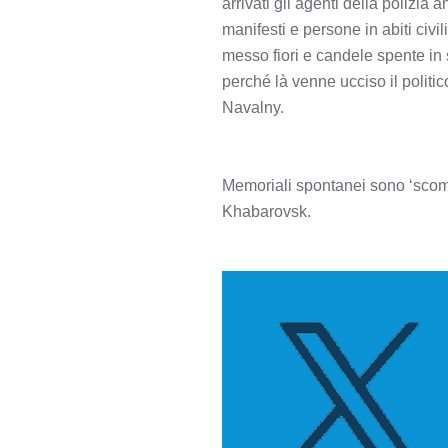
arrivati gli agenti della polizi
manifesti e persone in abiti civ
messo fiori e candele spente in
perché là venne ucciso il polit
Navalny.
Memoriali spontanei sono ‘scom
Khabarovsk.