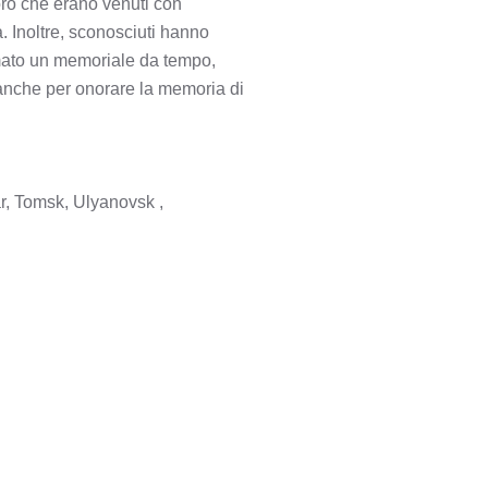
loro che erano venuti con
. Inoltre, sconosciuti hanno
rmato un memoriale da tempo,
 anche per onorare la memoria di
r, Tomsk, Ulyanovsk ,