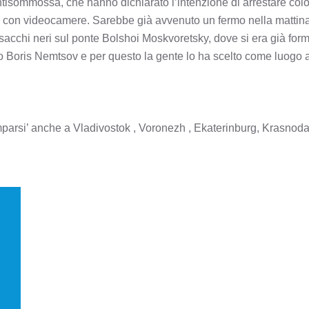
a antisommossa, che hanno dichiarato l’intenzione di arrestare co
ili con videocamere. Sarebbe già avvenuto un fermo nella mattina
 sacchi neri sul ponte Bolshoi Moskvoretsky, dove si era già fo
ico Boris Nemtsov e per questo la gente lo ha scelto come luogo
parsi’ anche a Vladivostok , Voronezh , Ekaterinburg, Krasnoda