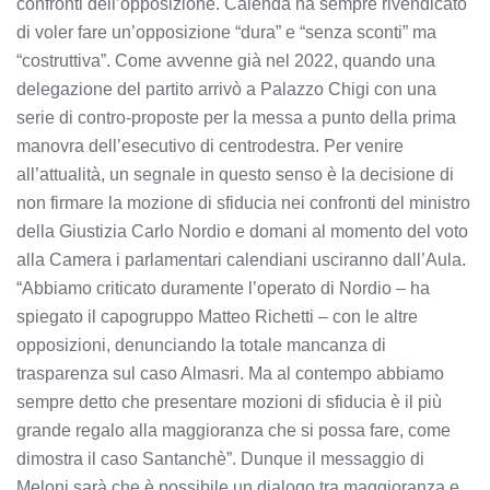
confronti dell’opposizione. Calenda ha sempre rivendicato
di voler fare un’opposizione “dura” e “senza sconti” ma
“costruttiva”. Come avvenne già nel 2022, quando una
delegazione del partito arrivò a Palazzo Chigi con una
serie di contro-proposte per la messa a punto della prima
manovra dell’esecutivo di centrodestra. Per venire
all’attualità, un segnale in questo senso è la decisione di
non firmare la mozione di sfiducia nei confronti del ministro
della Giustizia Carlo Nordio e domani al momento del voto
alla Camera i parlamentari calendiani usciranno dall’Aula.
“Abbiamo criticato duramente l’operato di Nordio – ha
spiegato il capogruppo Matteo Richetti – con le altre
opposizioni, denunciando la totale mancanza di
trasparenza sul caso Almasri. Ma al contempo abbiamo
sempre detto che presentare mozioni di sfiducia è il più
grande regalo alla maggioranza che si possa fare, come
dimostra il caso Santanchè”. Dunque il messaggio di
Meloni sarà che è possibile un dialogo tra maggioranza e