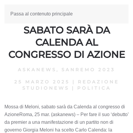
Passa al contenuto principale
MOSSA DI MELONI,
SABATO SARÀ DA
CALENDA AL
CONGRESSO DI AZIONE
ASKANEWS
,
SANREMO 2023
25 MARZO 2025
|
REDAZIONE
STUDIONEWS
|
POLITICA
Mossa di Meloni, sabato sarà da Calenda al congresso di
AzioneRoma, 25 mar. (askanews) – Per fare il suo ‘debutto’
da premier a una manifestazione di un partito non di
governo Giorgia Meloni ha scelto Carlo Calenda: la