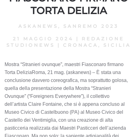
TORTA DELIZIA
ASKANEWS
,
SANREMO 2023
21 MAGGIO 2024
|
REDAZIONE
STUDIONEWS
|
CRONACA, SICILIA
Mostra “Stranieri ovunque”, maestri Fiasconaro firmano
Torta DeliziaRoma, 21 mag. (askanews) – È stata una
conclusione davvero coreografica, ma soprattutto golosa,
quella della presentazione della Mostra “Stranieri
Ovunque” (“Foreigners Everywhere”), il collettivo
dell’artista Claire Fontaine, che si è appena concluso al
Museo Civico di Castelbuono (PA) al Museo Civico del
Castello dei Ventimiglia, con una creazione di alta
pasticceria realizzata dai Maestri Pasticceri dell’azienda
Fiasconaro. Ma non solo: la sapiente artigianalità dei