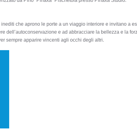
rizzato da Pino “Pinaxa” Pischetola presso Pinaxa Studio.
nediti che aprono le porte a un viaggio interiore e invitano a es
iere dell’autoconservazione e ad abbracciare la bellezza e la fo
ver sempre apparire vincenti agli occhi degli altri.