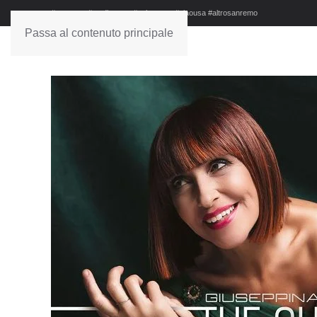
#sanremo #studionews #askanews #ciaousa #altrosanremo
Passa al contenuto principale