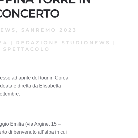
CONCERTO
NEWS
,
SANREMO 2023
24
|
REDAZIONE STUDIONEWS
|
SPETTACOLO
sso ad aprile del tour in Corea
ideata e diretta da Elisabetta
ettembre.
eggio Emilia (via Argine, 15 –
rto di benvenuto all’alba in cui