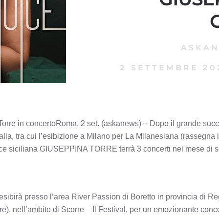
ASKA
2 SETTEMBRE 20
Torre in concertoRoma, 2 set. (askanews) – Dopo il grande succe
Italia, tra cui l’esibizione a Milano per La Milanesiana (rassegna 
rice siciliana GIUSEPPINA TORRE terrà 3 concerti nel mese di s
i esibirà presso l’area River Passion di Boretto in provincia di R
re), nell’ambito di Scorre – Il Festival, per un emozionante conce