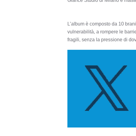
Glance Studio di Milano e maste
L’album è composto da 10 brani i
vulnerabilità, a rompere le barr
fragili, senza la pressione di do