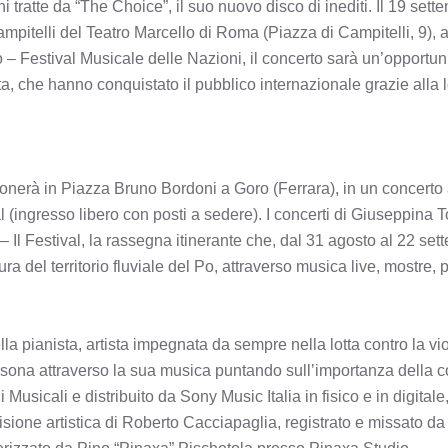
 tratte da “The Choice”, il suo nuovo disco di inediti. Il 19 sette
mpitelli del Teatro Marcello di Roma (Piazza di Campitelli, 9), al
– Festival Musicale delle Nazioni, il concerto sarà un’opportuni
ta, che hanno conquistato il pubblico internazionale grazie alla 
suonerà in Piazza Bruno Bordoni a Goro (Ferrara), in un concerto 
al (ingresso libero con posti a sedere). I concerti di Giuseppina 
 Il Festival, la rassegna itinerante che, dal 31 agosto al 22 set
ura del territorio fluviale del Po, attraverso musica live, mostre,
lla pianista, artista impegnata da sempre nella lotta contro la v
rsona attraverso la sua musica puntando sull’importanza della 
 Musicali e distribuito da Sony Music Italia in fisico e in digital
sione artistica di Roberto Cacciapaglia, registrato e missato da