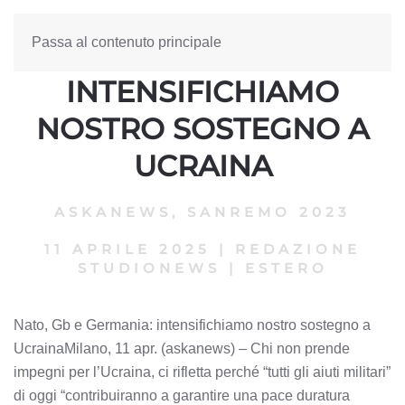
Passa al contenuto principale
NATO, GB E GERMANIA:
INTENSIFICHIAMO
NOSTRO SOSTEGNO A
UCRAINA
ASKANEWS
,
SANREMO 2023
11 APRILE 2025
|
REDAZIONE
STUDIONEWS
|
ESTERO
Nato, Gb e Germania: intensifichiamo nostro sostegno a
UcrainaMilano, 11 apr. (askanews) – Chi non prende
impegni per l’Ucraina, ci rifletta perché “tutti gli aiuti militari”
di oggi “contribuiranno a garantire una pace duratura