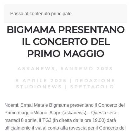
Passa al contenuto principale
NOEMI, ERMAL META E
BIGMAMA PRESENTANO
IL CONCERTO DEL
PRIMO MAGGIO
ASKANEWS
,
SANREMO 2023
8 APRILE 2025
|
REDAZIONE
STUDIONEWS
|
SPETTACOLO
Noemi, Ermal Meta e Bigmama presentano il Concerto del
Primo maggioMilano, 8 apr. (askanews) – Questa sera,
martedì 8 aprile, il TG3 (in diretta dalle ore 19.00) darà
ufficialmente il via al conto alla rovescia per il Concerto del