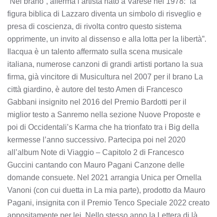
“Nel brano”, afferma l’artista nato a Varese nel 1978: “la
figura biblica di Lazzaro diventa un simbolo di risveglio e
presa di coscienza, di rivolta contro questo sistema
opprimente, un invito al dissenso e alla lotta per la libertà”.
Ilacqua è un talento affermato sulla scena musicale
italiana, numerose canzoni di grandi artisti portano la sua
firma, già vincitore di Musicultura nel 2007 per il brano La
città giardino, è autore del testo Amen di Francesco
Gabbani insignito nel 2016 del Premio Bardotti per il
miglior testo a Sanremo nella sezione Nuove Proposte e
poi di Occidentali’s Karma che ha trionfato tra i Big della
kermesse l’anno successivo. Partecipa poi nel 2020
all’album Note di Viaggio – Capitolo 2 di Francesco
Guccini cantando con Mauro Pagani Canzone delle
domande consuete. Nel 2021 arrangia Unica per Ornella
Vanoni (con cui duetta in La mia parte), prodotto da Mauro
Pagani, insignita con il Premio Tenco Speciale 2022 creato
appositamente per lei. Nello stesso anno la Lettera di là