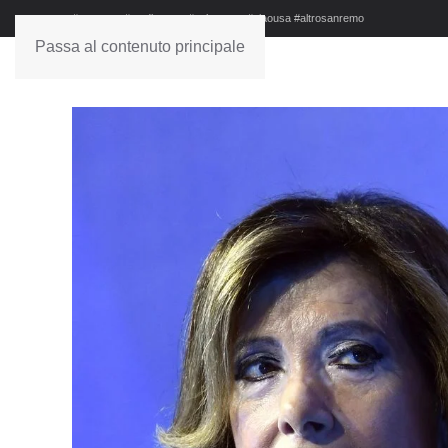
#sanremo #studionews #askanews #ciaousa #altrosanremo
Passa al contenuto principale