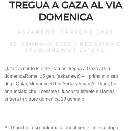
TREGUA A GAZA AL VIA
DOMENICA
ASKANEWS
,
SANREMO 2023
15 GENNAIO 2025
|
REDAZIONE
STUDIONEWS
|
ESTERO
Qatar: accordo Israele-Hamas, tregua a Gaza al via
domenicaRoma, 15 gen. (askanews) – Il primo ministro
degli Qatar, Mohammed bin Abdulrahman Al Thani, ha
annunciato che il cessate il fuoco tra Israele e Hamas
entrerà in vigore domenica 19 gennaio.
Al Thani ha così confermato formalmente l’intesa, dopo