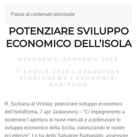
Passa al contenuto principale
R. SICILIANA AL VINITALY:
POTENZIARE SVILUPPO
ECONOMICO DELL’ISOLA
ASKANEWS
,
SANREMO 2023
7 APRILE 2025
|
REDAZIONE
STUDIONEWS
|
ECONOMIA,
AGRIFOOD
R. Siciliana al Vinitaly: potenziare sviluppo economico
dell’IsolaRoma, 7 apr. (askanews) – “Ci impegneremo a
sostenere l’apertura di nuovi mercati e a potenziare lo
sviluppo economico della Sicilia, valorizzando le nostre
eccellenze”. Lo ha detto Salvatore Barbagallo, assessore