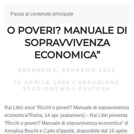
Passa al contenuto principale
RAI LIBRI: ESCE “RICCHI
O POVERI? MANUALE DI
SOPRAVVIVENZA
ECONOMICA”
ASKANEWS
,
SANREMO 2023
14 APRILE 2025
|
REDAZIONE
STUDIONEWS
|
CULTURA
Rai Libri: esce “Ricchi o poveri? Manuale di sopravvivenza
economica”Roma, 14 apr. (askanews) – Rai Libri presenta
“Ricchi o poveri? Manuale di sopravvivenza economica” di
Annalisa Bruchi e Carlo d’Ippoliti, disponibile dal 16 aprile