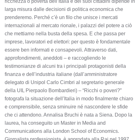
ricchezza o povertà dell’Italia e dei suoi cittadini dipende in
larga misura dalle decisioni di politica economica che
prenderemo. Perché c’è un filo che unisce i mercati
internazionali al mercato rionale, i palazzi del potere a ciò
che mettiamo nella busta della spesa. E che passa per
imprese, lavoratori ed elettori: per questo è fondamentale
essere ben informati e consapevoli. Attraverso dati,
approfondimenti, aneddoti – e raccogliendo le
testimonianze di alcuni tra i principali protagonisti della
finanza e dell’industria italiane (dall’amministratore
delegato di Unipol Carlo Cimbri al segretario generale
della UIL Pierpaolo Bombardieri) – “Ricchi o poveri?”
fotografa la situazione dell’Italia in modo finalmente chiaro
e comprensibile, senza sminuire né nascondere le sfide
che ci attendono. Annalisa Bruchi è nata a Siena. Dopo la
laurea, ha conseguito un Master in Media and
Communications alla London School of Economics.
Giornalista professionista, è approdata alla Rai nel 1997,