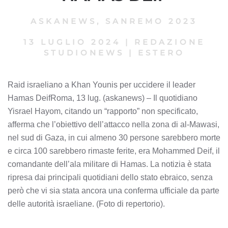
ASKANEWS
,
SANREMO 2023
13 LUGLIO 2024
|
REDAZIONE
STUDIONEWS
|
ESTERO
Raid israeliano a Khan Younis per uccidere il leader
Hamas DeifRoma, 13 lug. (askanews) – Il quotidiano
Yisrael Hayom, citando un “rapporto” non specificato,
afferma che l’obiettivo dell’attacco nella zona di al-Mawasi,
nel sud di Gaza, in cui almeno 30 persone sarebbero morte
e circa 100 sarebbero rimaste ferite, era Mohammed Deif, il
comandante dell’ala militare di Hamas. La notizia è stata
ripresa dai principali quotidiani dello stato ebraico, senza
però che vi sia stata ancora una conferma ufficiale da parte
delle autorità israeliane. (Foto di repertorio).