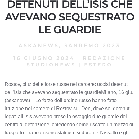
DETENUTI DELL’ISIS CHE
AVEVANO SEQUESTRATO
LE GUARDIE
ASKANEWS
,
SANREMO 2023
16 GIUGNO 2024
|
REDAZIONE
STUDIONEWS
|
ESTERO
Rostov, blitz delle forze russe nel carcere: uccisi detenuti
dell’Isis che avevano sequestrato le guardieMilano, 16 giu.
(askanews) – Le forze dell’ordine russe hanno fatto
irruzione nel carcere di Rostov-sul-Don, dove sei detenuti
legati all’Isis avevano preso in ostaggio due guardie del
centro di detenzione, chiedendo come riscatto un mezzo di
trasporto. I rapitori sono stati uccisi durante l’assalto e gli