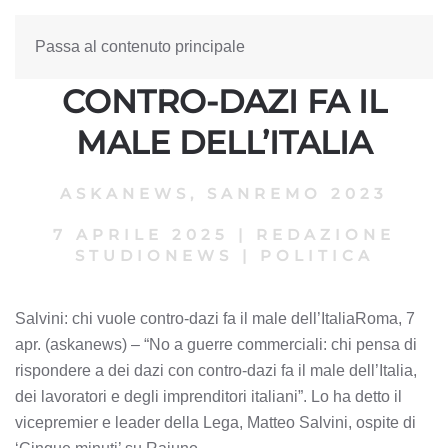
Passa al contenuto principale
SALVINI: CHI VUOLE
CONTRO-DAZI FA IL
MALE DELL’ITALIA
ASKANEWS
,
SANREMO 2023
7 APRILE 2025
|
REDAZIONE
STUDIONEWS
|
POLITICA
Salvini: chi vuole contro-dazi fa il male dell’ItaliaRoma, 7
apr. (askanews) – “No a guerre commerciali: chi pensa di
rispondere a dei dazi con contro-dazi fa il male dell’Italia,
dei lavoratori e degli imprenditori italiani”. Lo ha detto il
vicepremier e leader della Lega, Matteo Salvini, ospite di