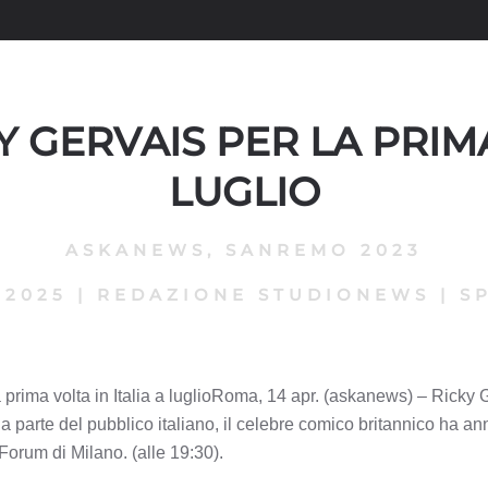
 GERVAIS PER LA PRIMA
LUGLIO
ASKANEWS
,
SANREMO 2023
 2025
|
REDAZIONE STUDIONEWS
|
S
 prima volta in Italia a luglioRoma, 14 apr. (askanews) – Ricky G
 da parte del pubblico italiano, il celebre comico britannico ha 
 Forum di Milano. (alle 19:30).