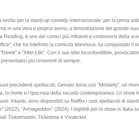
volta per la stand-up comedy internazionale: per la prima volt
o, ma in una vera e propria arena, a dimostrazione del grande su
a Reading, è uno dei comici più influenti e controversi della sc
ffice”, che ha ridefinito la comicità televisiva, ha conquistato i
“Derek” e “After Life”. Con il suo stile inconfondibile, provocatorio 
esentatori più irriverenti di sempre.
oi precedenti spettacoli, Gervais torna con “Mortality”, un mono
a, la morte e l’ipocrisia della società contemporanea. Lo show ha
ane. Intanto, sono disponibili su Netflix i suoi spettacoli di sta
 (2022), “Armageddon” (2024). I biglietti per lo show in Italia sa
iciali Ticketmaster, Ticketone e Vivaticket.