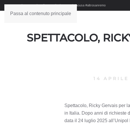
#sanremo #studionews #askanews #ciaousa #altrosanremo
Passa al contenuto principale
SPETTACOLO, RICKY
14 APRILE
Spettacolo, Ricky Gervais per la
in Italia. Dopo anni di richieste
data il 24 luglio 2025 all’Unipol