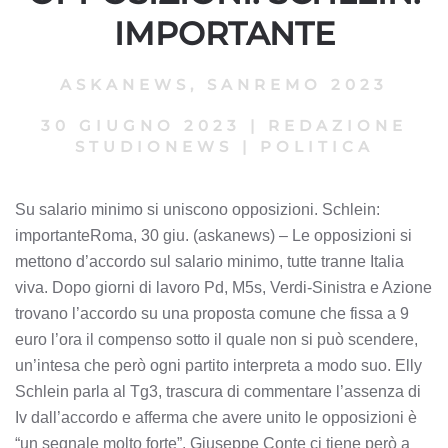
IMPORTANTE
ASKANEWS
,
SANREMO 2023
30 GIUGNO 2023
|
REDAZIONE
STUDIONEWS
|
POLITICA
Su salario minimo si uniscono opposizioni. Schlein:
importanteRoma, 30 giu. (askanews) – Le opposizioni si
mettono d’accordo sul salario minimo, tutte tranne Italia
viva. Dopo giorni di lavoro Pd, M5s, Verdi-Sinistra e Azione
trovano l’accordo su una proposta comune che fissa a 9
euro l’ora il compenso sotto il quale non si può scendere,
un’intesa che però ogni partito interpreta a modo suo. Elly
Schlein parla al Tg3, trascura di commentare l’assenza di
Iv dall’accordo e afferma che avere unito le opposizioni è
“un segnale molto forte”. Giuseppe Conte ci tiene però a