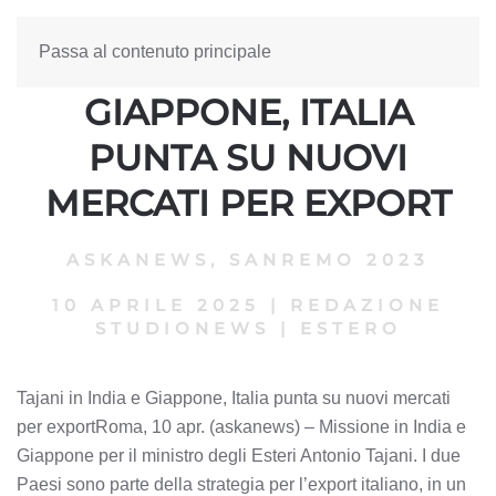
Passa al contenuto principale
TAJANI IN INDIA E
GIAPPONE, ITALIA
PUNTA SU NUOVI
MERCATI PER EXPORT
ASKANEWS
,
SANREMO 2023
10 APRILE 2025
|
REDAZIONE
STUDIONEWS
|
ESTERO
Tajani in India e Giappone, Italia punta su nuovi mercati
per exportRoma, 10 apr. (askanews) – Missione in India e
Giappone per il ministro degli Esteri Antonio Tajani. I due
Paesi sono parte della strategia per l’export italiano, in un