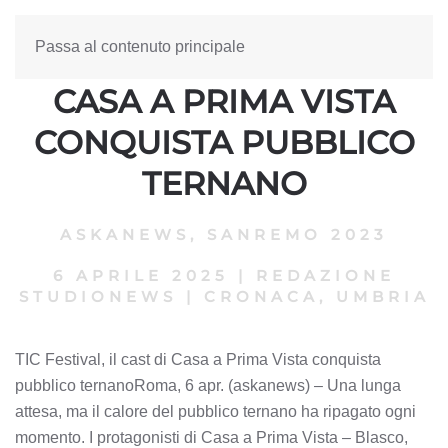
Passa al contenuto principale
TIC FESTIVAL, IL CAST DI
CASA A PRIMA VISTA
CONQUISTA PUBBLICO
TERNANO
ASKANEWS
,
SANREMO 2023
6 APRILE 2025
|
REDAZIONE
STUDIONEWS
|
CRONACA, UMBRIA
TIC Festival, il cast di Casa a Prima Vista conquista
pubblico ternanoRoma, 6 apr. (askanews) – Una lunga
attesa, ma il calore del pubblico ternano ha ripagato ogni
momento. I protagonisti di Casa a Prima Vista – Blasco,