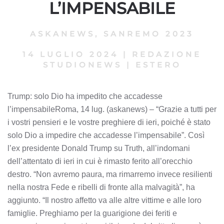
L’IMPENSABILE
ASKANEWS
,
SANREMO 2023
14 LUGLIO 2024
|
REDAZIONE
STUDIONEWS
|
ESTERO
Trump: solo Dio ha impedito che accadesse
l’impensabileRoma, 14 lug. (askanews) – “Grazie a tutti per
i vostri pensieri e le vostre preghiere di ieri, poiché è stato
solo Dio a impedire che accadesse l’impensabile”. Così
l’ex presidente Donald Trump su Truth, all’indomani
dell’attentato di ieri in cui è rimasto ferito all’orecchio
destro. “Non avremo paura, ma rimarremo invece resilienti
nella nostra Fede e ribelli di fronte alla malvagità”, ha
aggiunto. “Il nostro affetto va alle altre vittime e alle loro
famiglie. Preghiamo per la guarigione dei feriti e