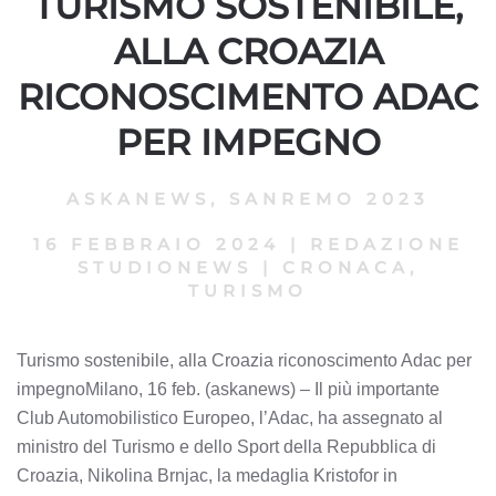
TURISMO SOSTENIBILE,
ALLA CROAZIA
RICONOSCIMENTO ADAC
PER IMPEGNO
ASKANEWS
,
SANREMO 2023
16 FEBBRAIO 2024
|
REDAZIONE
STUDIONEWS
|
CRONACA,
TURISMO
Turismo sostenibile, alla Croazia riconoscimento Adac per
impegnoMilano, 16 feb. (askanews) – Il più importante
Club Automobilistico Europeo, l’Adac, ha assegnato al
ministro del Turismo e dello Sport della Repubblica di
Croazia, Nikolina Brnjac, la medaglia Kristofor in