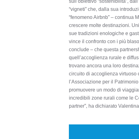
sull’obiettivo “sostenibilità”, da
“vigneti” che, dalla sua introdu
“fenomeno Airbnb” – continua Mon
crescere molte destinazioni. Unire
sue tradizioni enologiche e gas
vince il confronto con i più bl
conclude – che questa partnersh
quell’accoglienza rurale e diffus
trovano ancora una loro destinaz
circuito di accoglienza virtuoso
l’Associazione per il Patrimonio
promuovere un modo di viaggiare 
incredibili zone rurali come le C
partner”, ha dichiarato Valentin