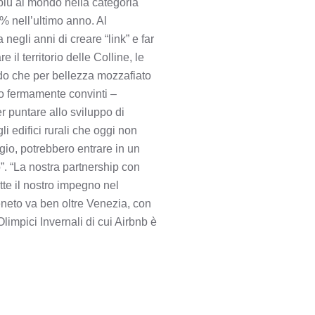
di più al mondo nella categoria
0% nell’ultimo anno. Al
egli anni di creare “link” e far
 il territorio delle Colline, le
ndo che per bellezza mozzafiato
mo fermamente convinti –
 puntare allo sviluppo di
i edifici rurali che oggi non
gio, potrebbero entrare in un
”. “La nostra partnership con
tte il nostro impegno nel
eneto va ben oltre Venezia, con
Olimpici Invernali di cui Airbnb è