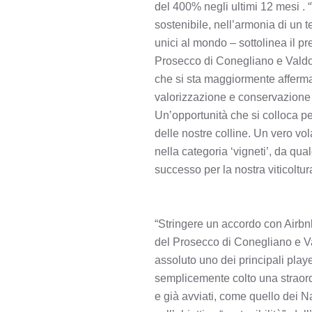
del 400% negli ultimi 12 mesi . 
sostenibile, nell’armonia di un ter
unici al mondo – sottolinea il pr
Prosecco di Conegliano e Valdob
che si sta maggiormente afferma
valorizzazione e conservazione de
Un’opportunità che si colloca p
delle nostre colline. Un vero vo
nella categoria ‘vigneti’, da qu
successo per la nostra viticoltur
“Stringere un accordo con Airbn
del Prosecco di Conegliano e Val
assoluto uno dei principali play
semplicemente colto una straordi
e già avviati, come quello dei Na