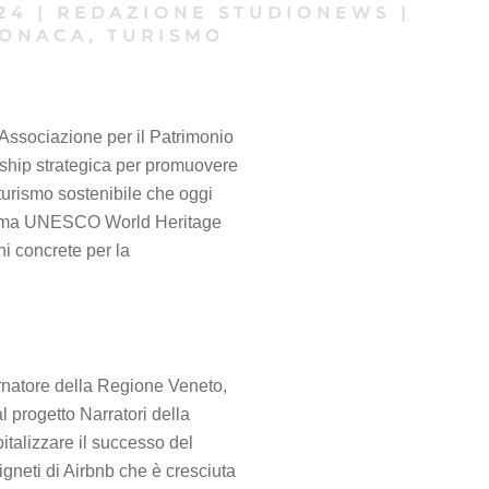
24
|
REDAZIONE STUDIONEWS
|
ONACA, TURISMO
’Associazione per il Patrimonio
ship strategica per promuovere
urismo sostenibile che oggi
ogramma UNESCO World Heritage
ni concrete per la
rnatore della Regione Veneto,
l progetto Narratori della
talizzare il successo del
gneti di Airbnb che è cresciuta