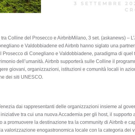
3 SETTEMBRE 20
CR
 tra Colline del Prosecco e AirbnbMilano, 3 set. (askanews) – L
Conegliano e Valdobbiadene ed Airbnb hanno siglato una partner
el Prosecco di Conegliano e Valdobbiadene, paradigma di quel t
atrimonio dell’umanità. Airbnb supporterà sulle Colline il pr
gere giovani, organizzazioni, istituzioni e comunità locali in azio
one dei siti UNESCO.
enezia dai rappresentanti delle organizzazioni insieme al gove
iziative tra cui una nuova Accademia per gli host, il supporto a
o a promuovere la destinazione tra la community di Airbnb e capi
la valorizzazione enogastronomica locale con la categoria dei vi