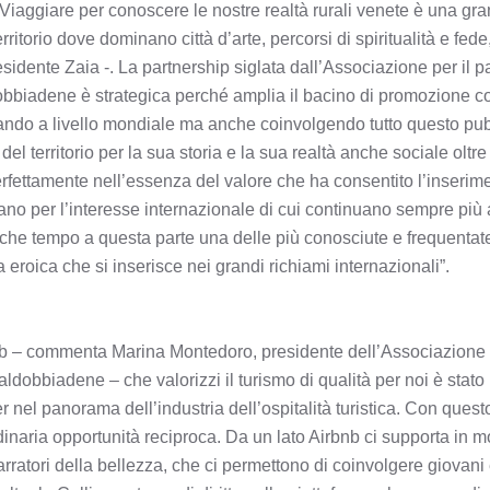
“Viaggiare per conoscere le nostre realtà rurali venete è una gr
ritorio dove dominano città d’arte, percorsi di spiritualità e fede, r
esidente Zaia -. La partnership siglata dall’Associazione per il p
biadene è strategica perché amplia il bacino di promozione co
ndo a livello mondiale ma anche coinvolgendo tutto questo pubbl
l territorio per la sua storia e la sua realtà anche sociale oltr
erfettamente nell’essenza del valore che ha consentito l’inseri
lano per l’interesse internazionale di cui continuano sempre più
alche tempo a questa parte una delle più conosciute e frequentat
a eroica che si inserisce nei grandi richiami internazionali”.
b – commenta Marina Montedoro, presidente dell’Associazione pe
dobbiadene – che valorizzi il turismo di qualità per noi è stato 
er nel panorama dell’industria dell’ospitalità turistica. Con que
naria opportunità reciproca. Da un lato Airbnb ci supporta in mo
rratori della bellezza, che ci permettono di coinvolgere giovani e