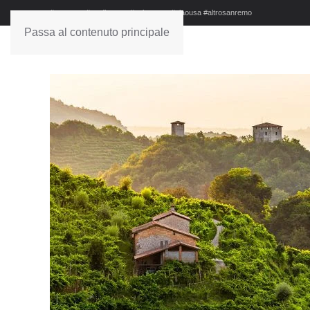
#sanremo #studionews #askanews #ciaousa #altrosanremo
Passa al contenuto principale