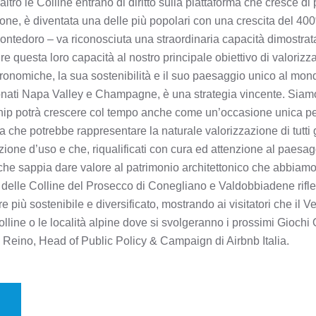
ll’altro le Colline entrano di diritto sulla piattaforma che cresce 
zione, è diventata una delle più popolari con una crescita del 40
tedoro – va riconosciuta una straordinaria capacità dimostrata n
 questa loro capacità al nostro principale obiettivo di valorizzare
tronomiche, la sua sostenibilità e il suo paesaggio unico al mo
asonati Napa Valley e Champagne, è una strategia vincente. Sia
ip potrà crescere col tempo anche come un’occasione unica per
a che potrebbe rappresentare la naturale valorizzazione di tutti gl
ione d’uso e che, riqualificati con cura ed attenzione al paesag
 che sappia dare valore al patrimonio architettonico che abbiamo
 delle Colline del Prosecco di Conegliano e Valdobbiadene rifle
più sostenibile e diversificato, mostrando ai visitatori che il V
olline o le località alpine dove si svolgeranno i prossimi Giochi 
a Reino, Head of Public Policy & Campaign di Airbnb Italia.