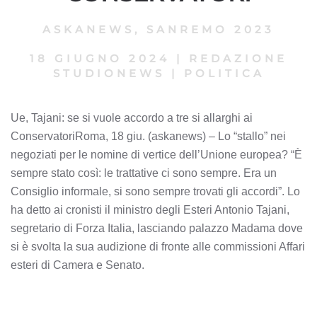
ASKANEWS
,
SANREMO 2023
18 GIUGNO 2024
|
REDAZIONE
STUDIONEWS
|
POLITICA
Ue, Tajani: se si vuole accordo a tre si allarghi ai
ConservatoriRoma, 18 giu. (askanews) – Lo “stallo” nei
negoziati per le nomine di vertice dell’Unione europea? “È
sempre stato così: le trattative ci sono sempre. Era un
Consiglio informale, si sono sempre trovati gli accordi”. Lo
ha detto ai cronisti il ministro degli Esteri Antonio Tajani,
segretario di Forza Italia, lasciando palazzo Madama dove
si è svolta la sua audizione di fronte alle commissioni Affari
esteri di Camera e Senato.