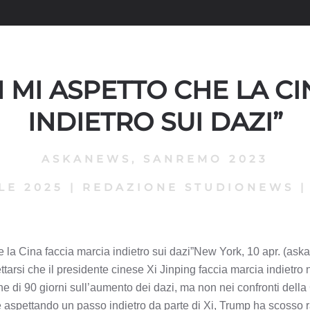
 MI ASPETTO CHE LA C
INDIETRO SUI DAZI”
ASKANEWS
,
SANREMO 2023
LE 2025
|
REDAZIONE STUDIONEWS
 la Cina faccia marcia indietro sui dazi”New York, 10 apr. (ask
tarsi che il presidente cinese Xi Jinping faccia marcia indietr
 di 90 giorni sull’aumento dei dazi, ma non nei confronti dell
e aspettando un passo indietro da parte di Xi, Trump ha scosso 