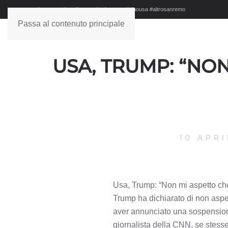
#sanremo #studionews #askanews #ciaousa #altrosanremo
Passa al contenuto principale
USA, TRUMP: “NON
10 APRI
Usa, Trump: “Non mi aspetto che
Trump ha dichiarato di non aspet
aver annunciato una sospensione
giornalista della CNN, se stess