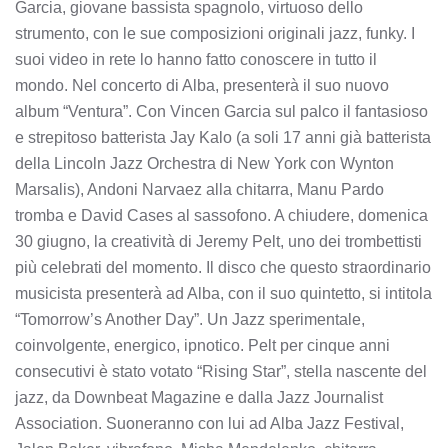
Garcia, giovane bassista spagnolo, virtuoso dello
strumento, con le sue composizioni originali jazz, funky. I
suoi video in rete lo hanno fatto conoscere in tutto il
mondo. Nel concerto di Alba, presenterà il suo nuovo
album “Ventura”. Con Vincen Garcia sul palco il fantasioso
e strepitoso batterista Jay Kalo (a soli 17 anni già batterista
della Lincoln Jazz Orchestra di New York con Wynton
Marsalis), Andoni Narvaez alla chitarra, Manu Pardo
tromba e David Cases al sassofono. A chiudere, domenica
30 giugno, la creatività di Jeremy Pelt, uno dei trombettisti
più celebrati del momento. Il disco che questo straordinario
musicista presenterà ad Alba, con il suo quintetto, si intitola
“Tomorrow’s Another Day”. Un Jazz sperimentale,
coinvolgente, energico, ipnotico. Pelt per cinque anni
consecutivi è stato votato “Rising Star”, stella nascente del
jazz, da Downbeat Magazine e dalla Jazz Journalist
Association. Suoneranno con lui ad Alba Jazz Festival,