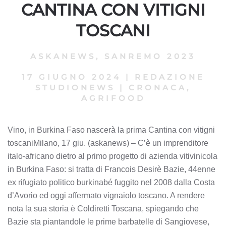
CANTINA CON VITIGNI
TOSCANI
ASKANEWS
,
SANREMO 2023
17 GIUGNO 2024
|
REDAZIONE
STUDIONEWS
|
CRONACA,
AGRIFOOD
Vino, in Burkina Faso nascerà la prima Cantina con vitigni
toscaniMilano, 17 giu. (askanews) – C’è un imprenditore
italo-africano dietro al primo progetto di azienda vitivinicola
in Burkina Faso: si tratta di Francois Desirè Bazie, 44enne
ex rifugiato politico burkinabé fuggito nel 2008 dalla Costa
d’Avorio ed oggi affermato vignaiolo toscano. A rendere
nota la sua storia è Coldiretti Toscana, spiegando che
Bazie sta piantandole le prime barbatelle di Sangiovese,