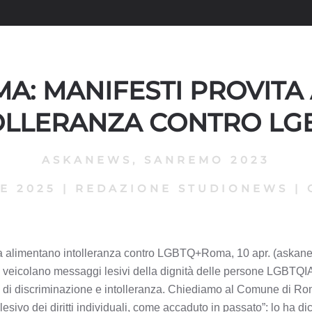
A: MANIFESTI PROVIT
OLLERANZA CONTRO LG
ASKANEWS
,
SANREMO 2023
E 2025
|
REDAZIONE STUDIONEWS
|
 alimentano intolleranza contro LGBTQ+Roma, 10 apr. (askanews
eicolano messaggi lesivi della dignità delle persone LGBTQI
di discriminazione e intolleranza. Chiediamo al Comune di Roma
lesivo dei diritti individuali, come accaduto in passato”: lo ha d