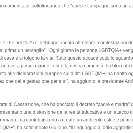
un comunicato, sottolineando che “queste campagne sono un attac
le che nel 2025 si debbano ancora affrontare manifestazioni di 
ai prima un bersaglio”. “Ogni giorno le persone LGBTQIA+ veng
di casa e si tolgono la vita. Tutto questo accade sotto lo sguar
una vera persecuzione contro la nostra comunità: ha bloccato le t
to alle dichiarazioni europee sui diritti LGBTQIA+, ha ridotto ogni
zazione della gestazione per altri”, ha aggiunto la presidente A
te di Cassazione, che ha bocciato il decreto “padre e madre” de
ppresentano una distorsione della realtà educativa e un attacco
ormano, ma contribuiscono a creare un ambiente ostile e pericol
QIA+”, ha sottolineato Giuliano. “Il linguaggio di odio aggredis