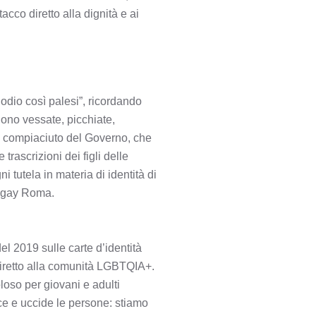
co diretto alla dignità e ai
odio così palesi”, ricordando
ono vessate, picchiate,
do compiaciuto del Governo, che
rascrizioni dei figli delle
 tutela in materia di identità di
rcigay Roma.
l 2019 sulle carte d’identità
 diretto alla comunità LGBTQIA+.
oso per giovani e adulti
ce e uccide le persone: stiamo