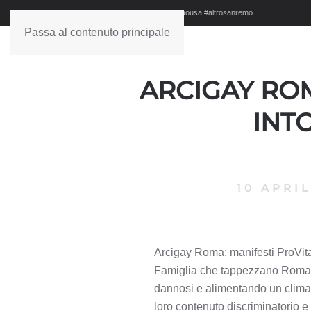
#sanremo #studionews #askanews #ciaousa #altrosanremo
Passa al contenuto principale
ARCIGAY ROM
INT
10 APRIL
Arcigay Roma: manifesti ProVita
Famiglia che tappezzano Roma v
dannosi e alimentando un clima 
loro contenuto discriminatorio e 