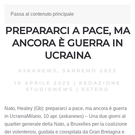
Passa al contenuto principale
NATO, HEALEY (GB):
PREPARARCI A PACE, MA
ANCORA È GUERRA IN
UCRAINA
ASKANEWS
,
SANREMO 2023
10 APRILE 2025
|
REDAZIONE
STUDIONEWS
|
ESTERO
Nato, Healey (Gb): prepararci a pace, ma ancora è guerra
in UcrainaMilano, 10 apr. (askanews) – Una due giorni al
quartier generale della Nato, a Bruxelles per la coalizione
dei volenterosi, guidata e coospitata da Gran Bretagna e