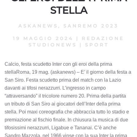
STELLA
ASKANEWS
,
SANREMO 2023
19 MAGGIO 2024
|
REDAZIONE
STUDIONEWS
|
SPORT
Calcio, festa scudetto Inter con gli eroi della prima
stellaRoma, 19 mag. (askanews) – E’ il giorno della festa a
San Siro. Festa scudetto prima del match con la Lazio
davanti ai tifosi nerazzurri. L’ingresso in campo
“attraversando” il tricolore numero 20. Prima della partita
un tributo di San Siro ai giocatori dell’Inter della prima
stella. Poi maxi coreografia che abbraccia tutto lo stadio e
premiazione al fischio finale. In chiusura la musica di due
tifosissimi nerazzurri, Ligabue e Tananai. C’è anche
Sandro Mazzola, nel 1966 vinse con la sua Inter la prima