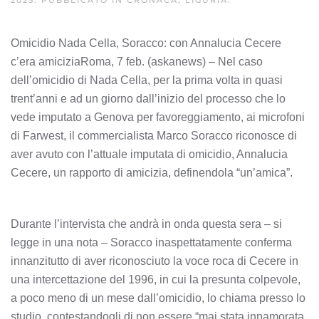
2025
. PUBBLICATO IN
CRONACA, LIGURIA
.
Omicidio Nada Cella, Soracco: con Annalucia Cecere
c’era amiciziaRoma, 7 feb. (askanews) – Nel caso
dell’omicidio di Nada Cella, per la prima volta in quasi
trent’anni e ad un giorno dall’inizio del processo che lo
vede imputato a Genova per favoreggiamento, ai microfoni
di Farwest, il commercialista Marco Soracco riconosce di
aver avuto con l’attuale imputata di omicidio, Annalucia
Cecere, un rapporto di amicizia, definendola “un’amica”.
Durante l’intervista che andrà in onda questa sera – si
legge in una nota – Soracco inaspettatamente conferma
innanzitutto di aver riconosciuto la voce roca di Cecere in
una intercettazione del 1996, in cui la presunta colpevole,
a poco meno di un mese dall’omicidio, lo chiama presso lo
studio, contestandogli di non essere “mai stata innamorata