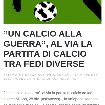
”UN CALCIO ALLA
GUERRA”, AL VIA LA
PARTITA DI CALCIO
TRA FEDI DIVERSE
SCRITTO DA
REDAZIONE STUDIONEWS
IL
28 DICEMBRE
2024
. PUBBLICATO IN
CRONACA, LIGURIA
.
”Un calcio alla guerra”, al via la partita di calcio tra fedi
diverseMilano, 28 dic. (askanews) – In un’epoca segnata