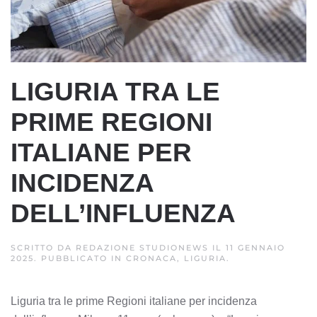
LIGURIA TRA LE
PRIME REGIONI
ITALIANE PER
INCIDENZA
DELL’INFLUENZA
SCRITTO DA
REDAZIONE STUDIONEWS
IL
11 GENNAIO
2025
. PUBBLICATO IN
CRONACA, LIGURIA
.
Liguria tra le prime Regioni italiane per incidenza