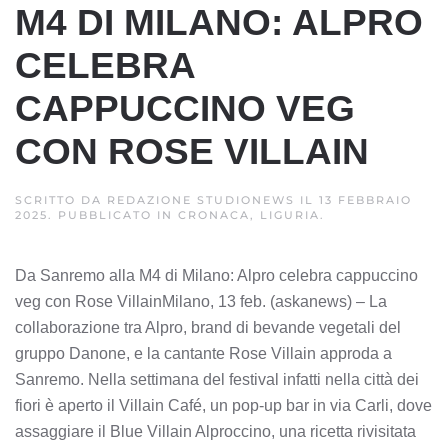
M4 DI MILANO: ALPRO
CELEBRA
CAPPUCCINO VEG
CON ROSE VILLAIN
SCRITTO DA
REDAZIONE STUDIONEWS
IL
13 FEBBRAIO
2025
. PUBBLICATO IN
CRONACA, LIGURIA
.
Da Sanremo alla M4 di Milano: Alpro celebra cappuccino
veg con Rose VillainMilano, 13 feb. (askanews) – La
collaborazione tra Alpro, brand di bevande vegetali del
gruppo Danone, e la cantante Rose Villain approda a
Sanremo. Nella settimana del festival infatti nella città dei
fiori è aperto il Villain Café, un pop-up bar in via Carli, dove
assaggiare il Blue Villain Alproccino, una ricetta rivisitata